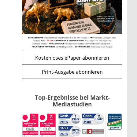
Bitcoin im Wartemodus: Fed
und CLARITY Act geben die
Richtung vor
mehr
WEITERE ARTIKEL
zurück
weiter
Kostenloses ePaper abonnieren
Print-Ausgabe abonnieren
Top-Ergebnisse bei Markt-
Mediastudien