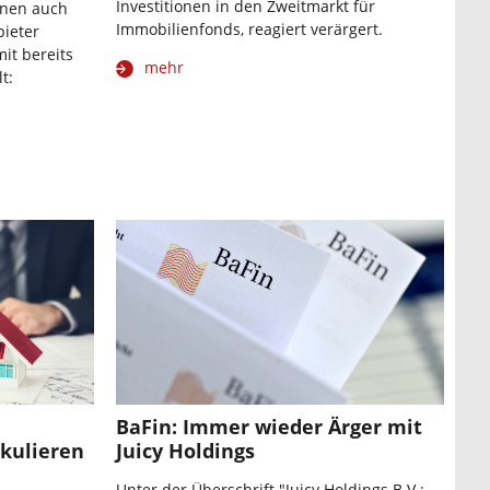
Investitionen in den Zweitmarkt für
nnen auch
Immobilienfonds, reagiert verärgert.
bieter
it bereits
mehr
t:
BaFin: Immer wieder Ärger mit
lkulieren
Juicy Holdings
Unter der Überschrift "Juicy Holdings B.V.: