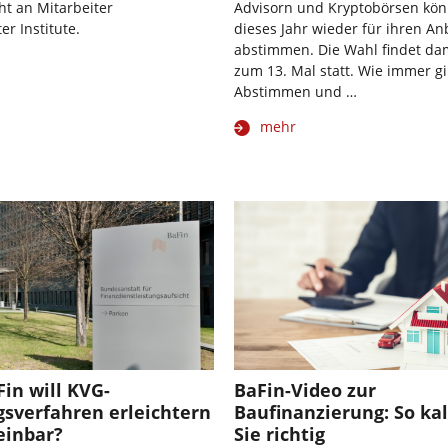
ht an Mitarbeiter
Advisorn und Kryptobörsen kö
er Institute.
dieses Jahr wieder für ihren An
abstimmen. Die Wahl findet dam
zum 13. Mal statt. Wie immer gil
Abstimmen und …
mehr
Fin will KVG-
BaFin-Video zur
gsverfahren erleichtern
Baufinanzierung: So ka
einbar?
Sie richtig