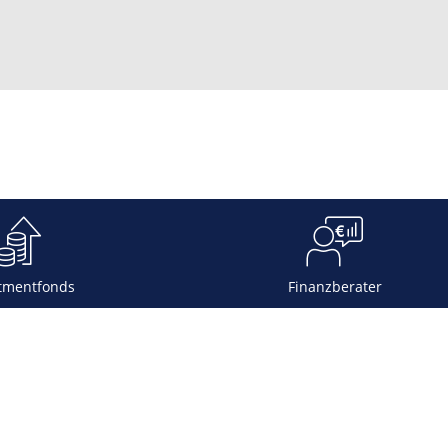
tmentfonds
Finanzberater