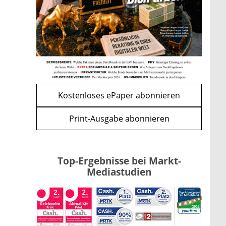
Kindergelderhöhung 2027: So
viel ist für Familien geplant
mehr
WEITERE ARTIKEL
zurück
weiter
Kostenloses ePaper abonnieren
Print-Ausgabe abonnieren
Top-Ergebnisse bei Markt-
Mediastudien