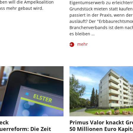
ben will die Ampelkoalition
Eigentumserwerb zu erleichter
ass mehr gebaut wird.
Grundstück mieten statt kaufen
passiert in der Praxis, wenn der
ausläuft? Der "Erbbaurechtsmon
Branchenverbands ist dem nac
es bleiben …
mehr
heck
Primus Valor knackt Gr
erreform: Die Zeit
50 Millionen Euro Kapit