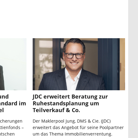
 und
JDC erweitert Beratung zur
tandard im
Ruhestandsplanung um
el
Teilverkauf & Co.
sicherungen
Der Maklerpool Jung, DMS & Cie. (JDC)
ktienfonds –
erweitert das Angebot für seine Poolpartner
utschen
um das Thema Immobilienverrentung.