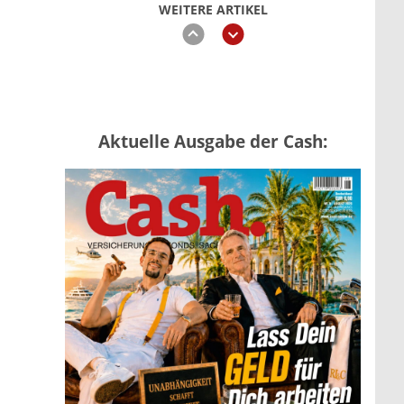
WEITERE ARTIKEL
zurück
weiter
Vermieter-Zutritt: Wann
Aktuelle Ausgabe der Cash:
Mieter die Wohnung öffnen
müssen
mehr
US-Kryptogesetz auf der
Kippe: Drei Streitpunkte
bremsen den CLARITY Act
mehr
Mütterrente III Tabelle: So viel