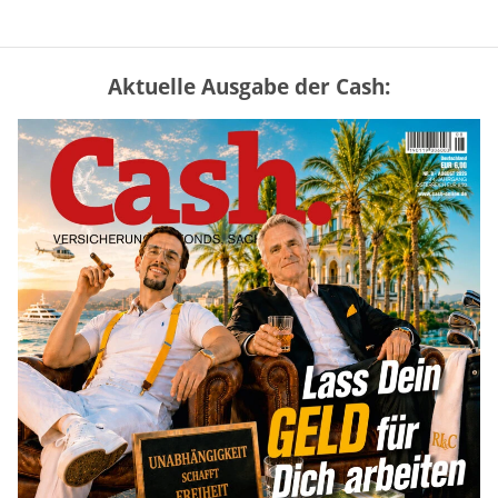
Aktuelle Ausgabe der Cash:
Vermieter-Zutritt: Wann Mieter
die Wohnung öffnen müssen
mehr
Goldpreis erreicht Sieben-Wochen-
Hoch nach schwachen US-Jobdaten
mehr
Mütterrente III Tabelle: So viel Renten-
Nachzahlung ist pro Kind möglich
mehr