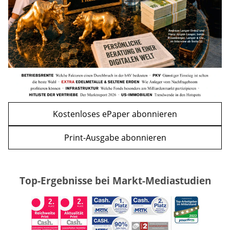
WEITERE ARTIKEL
zurück
weiter
Kostenloses ePaper abonnieren
Print-Ausgabe abonnieren
Top-Ergebnisse bei Markt-Mediastudien