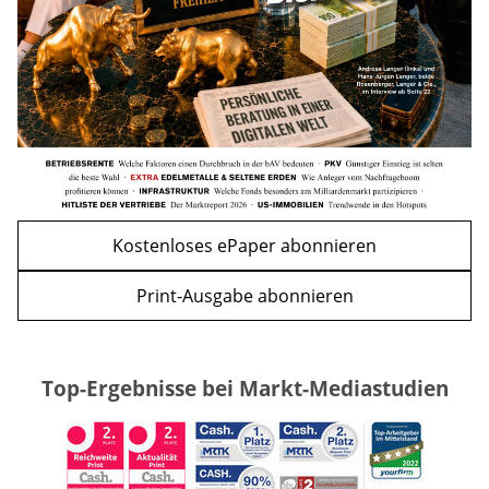
WEITERE ARTIKEL
zurück
weiter
Kostenloses ePaper abonnieren
Print-Ausgabe abonnieren
Top-Ergebnisse bei Markt-Mediastudien