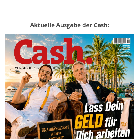
Aktuelle Ausgabe der Cash:
Mütterrente III Tabelle: So viel Renten-
Nachzahlung ist pro Kind möglich
mehr
„Jung kauft Alt“ 2026: Neue Förderung im
Überblick – Tabelle mit Kreditbeträgen
und Einkommensgrenzen
mehr
Bitcoin im Wartemodus: Fed und CLARITY
Act geben die Richtung vor
mehr