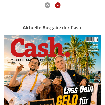
zurück
weiter
Aktuelle Ausgabe der Cash:
Vermieter-Zutritt: Wann Mieter
die Wohnung öffnen müssen
mehr
Goldpreis erreicht Sieben-Wochen-
Hoch nach schwachen US-Jobdaten
mehr
Mütterrente III Tabelle: So viel Renten-
Nachzahlung ist pro Kind möglich
mehr