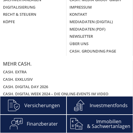
DIGITALISIERUNG
IMPRESSUM
RECHT & STEUERN
KONTAKT
KÖPFE
MEDIADATEN (DIGITAL)
MEDIADATEN (PDF)
NEWSLETTER
ÜBER UNS
CASH. GROUNDING PAGE
MEHR CASH.
CASH. EXTRA
CASH. EXKLUSIV
CASH. DIGITAL DAY 2026
CASH. DIGITAL WEEK 2024 – DIE ONLINE-EVENTS IM VIDEO
CASH. GALA
Versicherungen
Investmentfonds
CASH. BRANCHENGIPFEL SACHWERTANLAGEN
CASH. HITLISTEN
Immobilien
Finanzberater
CASH. PODCAST – DIE ZWEI UND DEIN GELD
& Sachwertanlagen