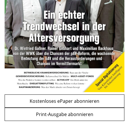
Bitcoin im Wartemodus: Fed und CLARITY
Act geben die Richtung vor
mehr
WEITERE ARTIKEL
zurück
weiter
Kostenloses ePaper abonnieren
Print-Ausgabe abonnieren