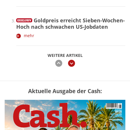
Goldpreis erreicht Sieben-Wochen-
Hoch nach schwachen US-Jobdaten
mehr
WEITERE ARTIKEL
zurück
weiter
Aktuelle Ausgabe der Cash:
Vermieter-Zutritt: Wann Mieter
die Wohnung öffnen müssen
mehr