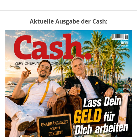
Aktuelle Ausgabe der Cash:
Mütterrente III Tabelle: So viel Renten-
Nachzahlung ist pro Kind möglich
mehr
„Jung kauft Alt“ 2026: Neue Förderung im
Überblick – Tabelle mit Kreditbeträgen
und Einkommensgrenzen
mehr
Bitcoin im Wartemodus: Fed und CLARITY
Act geben die Richtung vor
mehr