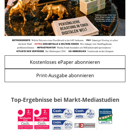
WEITERE ARTIKEL
zurück
weiter
Kostenloses ePaper abonnieren
Print-Ausgabe abonnieren
Top-Ergebnisse bei Markt-Mediastudien