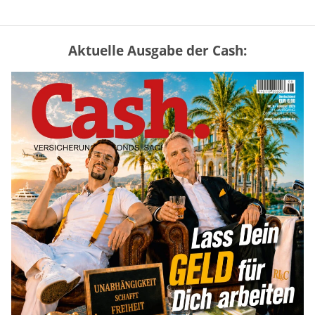
Aktuelle Ausgabe der Cash:
Vermieter-Zutritt: Wann Mieter
die Wohnung öffnen müssen
mehr
Goldpreis erreicht Sieben-Wochen-
Hoch nach schwachen US-Jobdaten
mehr
US-Kryptogesetz auf der Kippe:
Drei Streitpunkte bremsen den CLARITY
Act
mehr