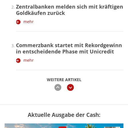
Zentralbanken melden sich mit kräftigen
Goldkäufen zurück
mehr
Commerzbank startet mit Rekordgewinn
in entscheidende Phase mit Unicredit
mehr
WEITERE ARTIKEL
zurück
weiter
Aktuelle Ausgabe der Cash:
Mütterrente III Tabelle: So viel Renten-
Nachzahlung ist pro Kind möglich