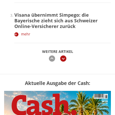
Visana übernimmt Simpego: die
Bayerische zieht sich aus Schweizer
Online-Versicherer zurück
mehr
WEITERE ARTIKEL
zurück
weiter
Aktuelle Ausgabe der Cash:
Mütterrente III Tabelle: So viel Renten-
Nachzahlung ist pro Kind möglich
mehr