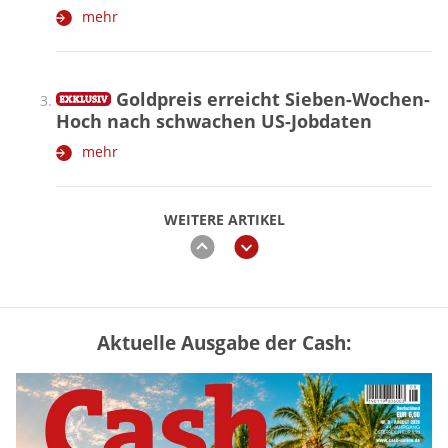
mehr
Goldpreis erreicht Sieben-Wochen-
Hoch nach schwachen US-Jobdaten
mehr
WEITERE ARTIKEL
zurück
weiter
Aktuelle Ausgabe der Cash:
Vermieter-Zutritt: Wann Mieter
die Wohnung öffnen müssen
mehr