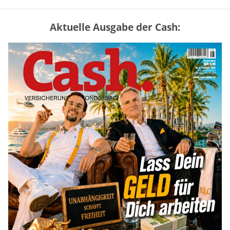
Aktuelle Ausgabe der Cash:
Mütterrente III Tabelle: So viel Renten-
Nachzahlung ist pro Kind möglich
mehr
„Jung kauft Alt“ 2026: Neue Förderung im
Überblick – Tabelle mit Kreditbeträgen
und Einkommensgrenzen
mehr
Bitcoin im Wartemodus: Fed und CLARITY
Act geben die Richtung vor
mehr