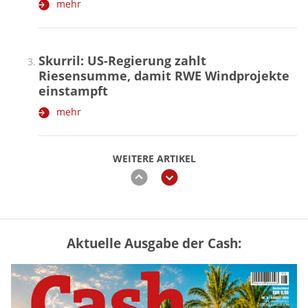
mehr
Skurril: US-Regierung zahlt
Riesensumme, damit RWE Windprojekte
einstampft
mehr
WEITERE ARTIKEL
zurück
weiter
Aktuelle Ausgabe der Cash:
„Jung kauft Alt“ 2026: Neue Förderung im
Überblick – Tabelle mit Kreditbeträgen
und Einkommensgrenzen
mehr