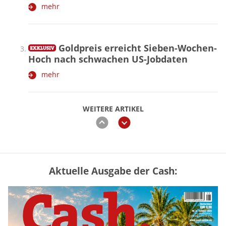
mehr
Goldpreis erreicht Sieben-Wochen-
Hoch nach schwachen US-Jobdaten
mehr
WEITERE ARTIKEL
zurück
weiter
Aktuelle Ausgabe der Cash:
Vermieter-Zutritt: Wann Mieter
die Wohnung öffnen müssen
mehr