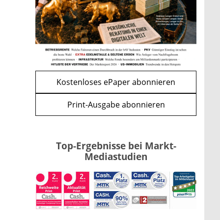
bremsen den CLARITY Act
mehr
WEITERE ARTIKEL
zurück
weiter
Kostenloses ePaper abonnieren
Print-Ausgabe abonnieren
Top-Ergebnisse bei Markt-
Mediastudien