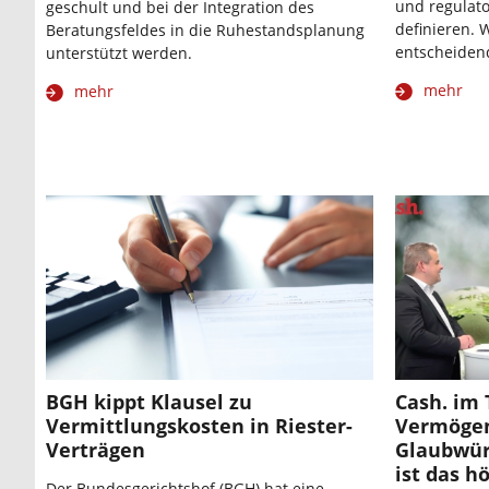
und regulat
geschult und bei der Integration des
definieren. 
Beratungsfeldes in die Ruhestandsplanung
entscheiden
unterstützt werden.
mehr
mehr
BGH kippt Klausel zu
Cash. im 
Vermittlungskosten in Riester-
Vermögen
Verträgen
Glaubwür
ist das h
Der Bundesgerichtshof (BGH) hat eine