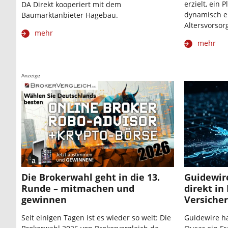
erzielt, ein 
DA Direkt kooperiert mit dem
dynamisch en
Baumarktanbieter Hagebau.
Altersvorsor
mehr
mehr
Anzeige
Die Brokerwahl geht in die 13.
Guidewire
Runde – mitmachen und
direkt in
gewinnen
Versiche
Seit einigen Tagen ist es wieder so weit: Die
Guidewire h