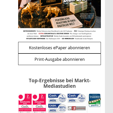
Apple-Aktie nach
Quartalszahlen: Ist der
Kursrückgang jetzt eine
Kaufchance?
mehr
WEITERE ARTIKEL
zurück
weiter
Kostenloses ePaper abonnieren
Print-Ausgabe abonnieren
Top-Ergebnisse bei Markt-
Mediastudien