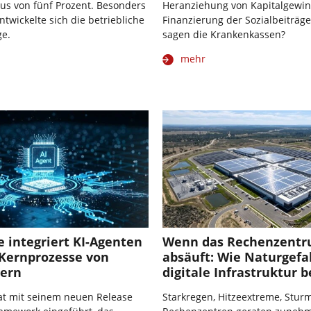
Plus von fünf Prozent. Besonders
Heranziehung von Kapitalgewi
twickelte sich die betriebliche
Finanzierung der Sozialbeiträg
ge.
sagen die Krankenkassen?
mehr
 integriert KI-Agenten
Wenn das Rechenzent
 Kernprozesse von
absäuft: Wie Naturgef
rern
digitale Infrastruktur 
at mit seinem neuen Release
Starkregen, Hitzeextreme, Stur