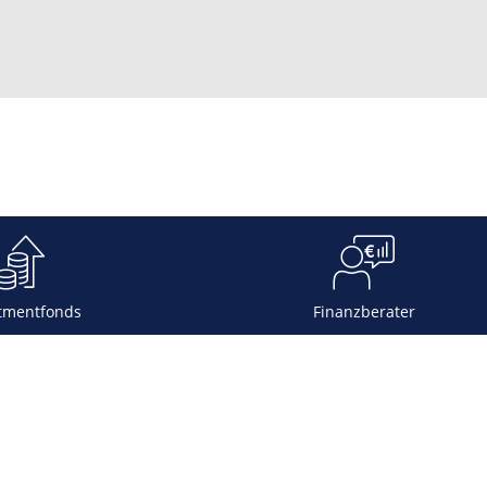
tmentfonds
Finanzberater