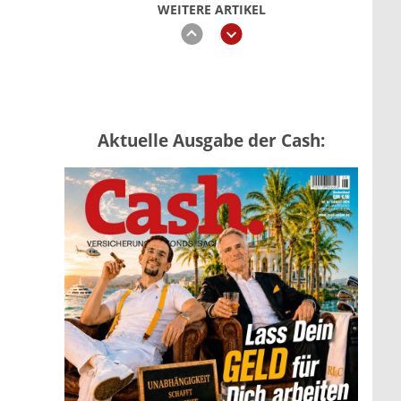
WEITERE ARTIKEL
zurück
weiter
„Jung kauft Alt“ 2026: Neue
Aktuelle Ausgabe der Cash:
Förderung im Überblick –
Tabelle mit Kreditbeträgen und
Einkommensgrenzen
mehr
Mütterrente III Tabelle: So viel
Renten-Nachzahlung ist pro
Kind möglich
mehr