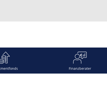
tmentfonds
Finanzberater