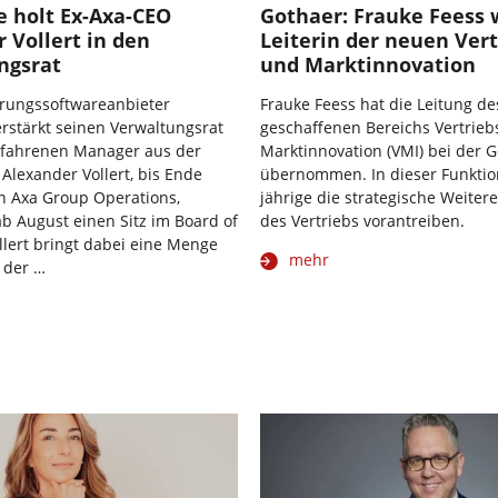
e holt Ex-Axa-CEO
Gothaer: Frauke Feess 
 Vollert in den
Leiterin der neuen Vert
ngsrat
und Marktinnovation
erungssoftwareanbieter
Frauke Feess hat die Leitung d
rstärkt seinen Verwaltungsrat
geschaffenen Bereichs Vertrieb
rfahrenen Manager aus der
Marktinnovation (VMI) bei der 
 Alexander Vollert, bis Ende
übernommen. In dieser Funktion
n Axa Group Operations,
jährige die strategische Weiter
 August einen Sitz im Board of
des Vertriebs vorantreiben.
ollert bringt dabei eine Menge
mehr
 der …