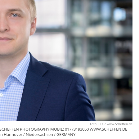
Foto: HDI / www.Scheffen.de
NNING SCHEFFEN PHOTOGRAPHY MOBIL: 01773193050 WWW.SCHEFFEN.DE
gion Hannover / Niedersachsen / GERMANY