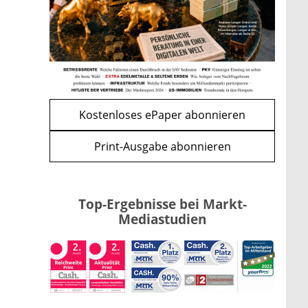
Kind möglich
mehr
WEITERE ARTIKEL
zurück
weiter
Kostenloses ePaper abonnieren
Print-Ausgabe abonnieren
Top-Ergebnisse bei Markt-
Mediastudien