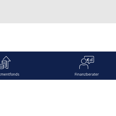
tmentfonds
Finanzberater