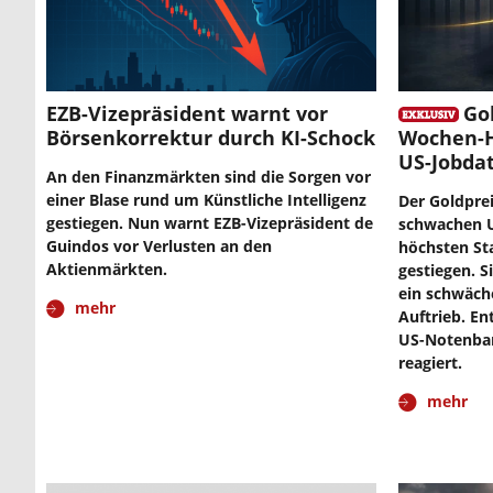
EZB-Vizepräsident warnt vor
Go
Börsenkorrektur durch KI-Schock
Wochen-H
US-Jobda
An den Finanzmärkten sind die Sorgen vor
einer Blase rund um Künstliche Intelligenz
Der Goldpre
gestiegen. Nun warnt EZB-Vizepräsident de
schwachen U
Guindos vor Verlusten an den
höchsten St
Aktienmärkten.
gestiegen. 
ein schwäch
mehr
Auftrieb. En
US-Notenban
reagiert.
mehr