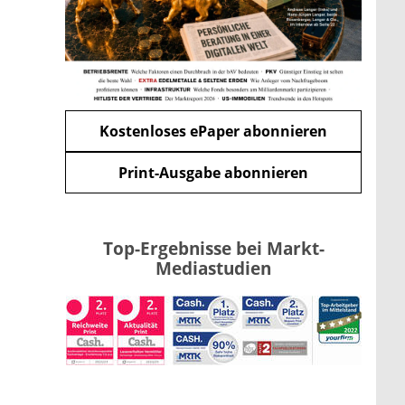
mehr
WEITERE ARTIKEL
zurück
weiter
Kostenloses ePaper abonnieren
Print-Ausgabe abonnieren
Top-Ergebnisse bei Markt-
Mediastudien