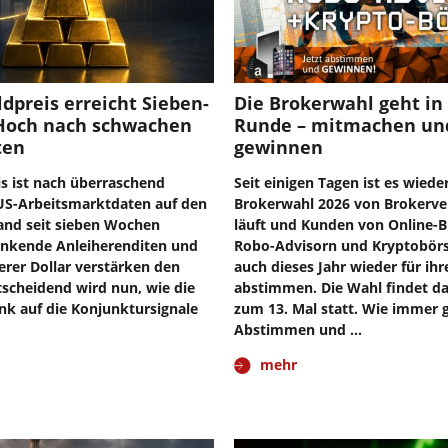
ldpreis erreicht Sieben-
Die Brokerwahl geht in 
och nach schwachen
Runde – mitmachen un
ten
gewinnen
is ist nach überraschend
Seit einigen Tagen ist es wieder
S-Arbeitsmarktdaten auf den
Brokerwahl 2026 von Brokerver
and seit sieben Wochen
läuft und Kunden von Online-B
Sinkende Anleiherenditen und
Robo-Advisorn und Kryptobör
erer Dollar verstärken den
auch dieses Jahr wieder für ih
tscheidend wird nun, wie die
abstimmen. Die Wahl findet da
k auf die Konjunktursignale
zum 13. Mal statt. Wie immer gi
Abstimmen und …
mehr