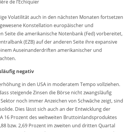
ère de l’Echiquier
tige Volatilität auch in den nächsten Monaten fortsetzen
 dagewesene Konstellation europäischer und
en Seite die amerikanische Notenbank (Fed) vorbereitet,
ntralbank (EZB) auf der anderen Seite ihre expansive
an einem Auseinanderdriften amerikanischer und
achten.
läufig negativ
nserhöhung in den USA in moderatem Tempo vollziehen.
 dass steigende Zinsen die Börse nicht zwangsläufig
e Sektor noch immer Anzeichen von Schwäche zeigt, sind
lide. Dies lässt sich auch an der Entwicklung der
A 16 Prozent des weltweiten Bruttoinlandsproduktes
,88 bzw. 2,69 Prozent im zweiten und dritten Quartal