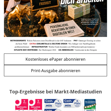
WEITERE ARTIKEL
zurück
weiter
Kostenloses ePaper abonnieren
Print-Ausgabe abonnieren
Top-Ergebnisse bei Markt-Mediastudien