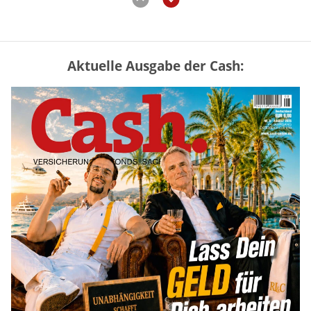
Aktuelle Ausgabe der Cash:
Vermieter-Zutritt: Wann Mieter
die Wohnung öffnen müssen
mehr
Goldpreis erreicht Sieben-Wochen-
Hoch nach schwachen US-Jobdaten
mehr
Mütterrente III Tabelle: So viel Renten-
Nachzahlung ist pro Kind möglich
mehr