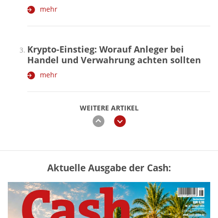
mehr
Krypto-Einstieg: Worauf Anleger bei
Handel und Verwahrung achten sollten
mehr
WEITERE ARTIKEL
zurück
weiter
Aktuelle Ausgabe der Cash:
Vermieter-Zutritt: Wann Mieter
die Wohnung öffnen müssen
mehr