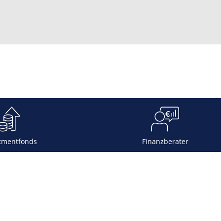
tmentfonds
Finanzberater