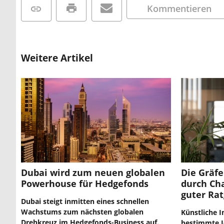
Kommentieren
Weitere Artikel
Dubai wird zum neuen globalen
Die Gräfe
Powerhouse für Hedgefonds
durch Cha
guter Ra
Dubai steigt inmitten eines schnellen
Wachstums zum nächsten globalen
Künstliche I
Drehkreuz im Hedgefonds-Business auf.
bestimmte Jo