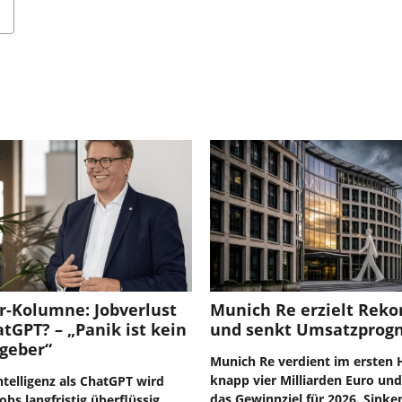
r-Kolumne: Jobverlust
Munich Re erzielt Rek
tGPT? – „Panik ist kein
und senkt Umsatzprog
tgeber“
Munich Re verdient im ersten 
knapp vier Milliarden Euro und
ntelligenz als ChatGPT wird
das Gewinnziel für 2026. Sinke
bs langfristig überflüssig