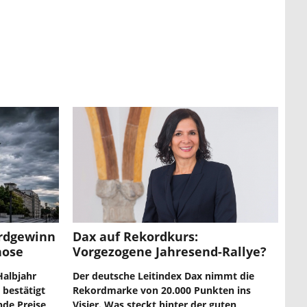
ordgewinn
Dax auf Rekordkurs:
nose
Vorgezogene Jahresend-Rallye?
Halbjahr
Der deutsche Leitindex Dax nimmt die
 bestätigt
Rekordmarke von 20.000 Punkten ins
nde Preise
Visier. Was steckt hinter der guten