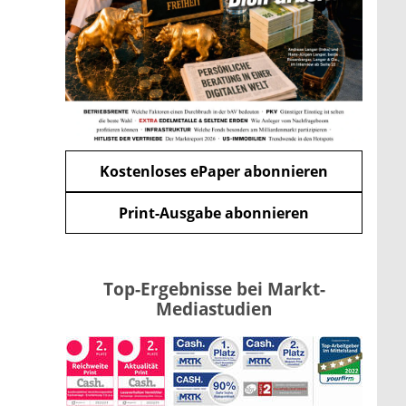
Förderung im Überblick –
Tabelle mit Kreditbeträgen und
Einkommensgrenzen
mehr
WEITERE ARTIKEL
zurück
weiter
Kostenloses ePaper abonnieren
Print-Ausgabe abonnieren
Top-Ergebnisse bei Markt-
Mediastudien