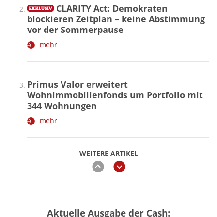
CLARITY Act: Demokraten
blockieren Zeitplan – keine Abstimmung
vor der Sommerpause
mehr
Primus Valor erweitert
Wohnimmobilienfonds um Portfolio mit
344 Wohnungen
mehr
WEITERE ARTIKEL
zurück
weiter
Aktuelle Ausgabe der Cash:
„Jung kauft Alt“ 2026: Neue Förderung im