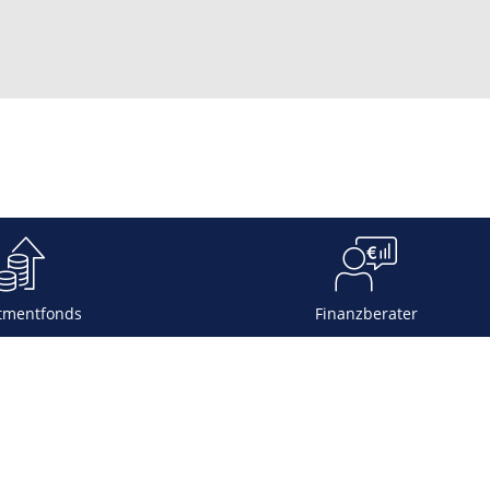
tmentfonds
Finanzberater