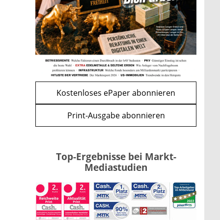
Apple-Aktie nach
Quartalszahlen: Ist der
Kursrückgang jetzt eine
Kaufchance?
mehr
WEITERE ARTIKEL
zurück
weiter
Kostenloses ePaper abonnieren
Print-Ausgabe abonnieren
Top-Ergebnisse bei Markt-
Mediastudien