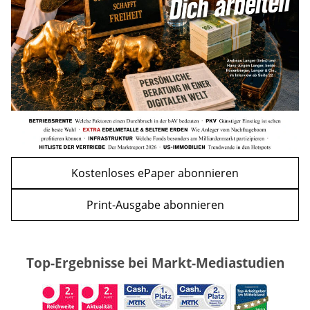
WEITERE ARTIKEL
zurück
weiter
Kostenloses ePaper abonnieren
Print-Ausgabe abonnieren
Top-Ergebnisse bei Markt-Mediastudien