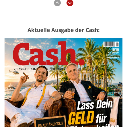
Aktuelle Ausgabe der Cash:
Vermieter-Zutritt: Wann Mieter
die Wohnung öffnen müssen
mehr
Goldpreis erreicht Sieben-Wochen-
Hoch nach schwachen US-Jobdaten
mehr
Mütterrente III Tabelle: So viel Renten-
Nachzahlung ist pro Kind möglich
mehr