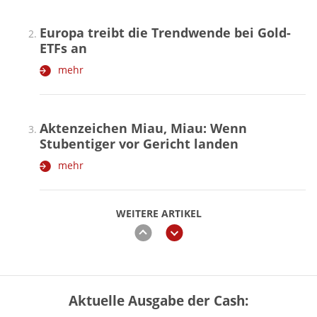
Europa treibt die Trendwende bei Gold-
ETFs an
mehr
Aktenzeichen Miau, Miau: Wenn
Stubentiger vor Gericht landen
mehr
WEITERE ARTIKEL
zurück
weiter
Aktuelle Ausgabe der Cash:
Vermieter-Zutritt: Wann Mieter