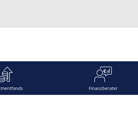
tmentfonds
Finanzberater