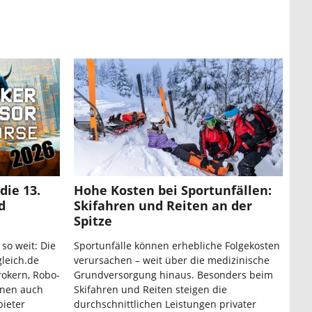
die 13.
Hohe Kosten bei Sportunfällen:
d
Skifahren und Reiten an der
Spitze
 so weit: Die
Sportunfälle können erhebliche Folgekosten
leich.de
verursachen – weit über die medizinische
rokern, Robo-
Grundversorgung hinaus. Besonders beim
nnen auch
Skifahren und Reiten steigen die
bieter
durchschnittlichen Leistungen privater