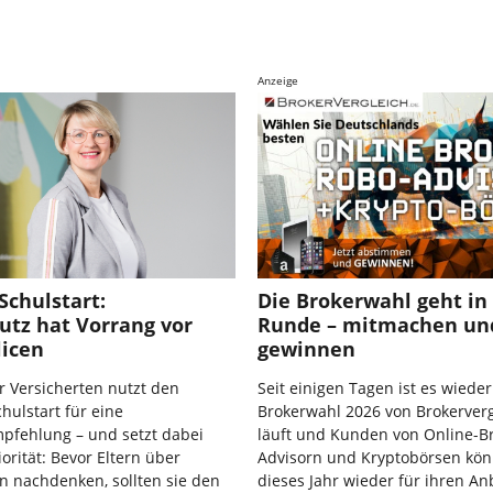
Anzeige
Schulstart:
Die Brokerwahl geht in 
utz hat Vorrang vor
Runde – mitmachen un
licen
gewinnen
 Versicherten nutzt den
Seit einigen Tagen ist es wieder
ulstart für eine
Brokerwahl 2026 von Brokerverg
pfehlung – und setzt dabei
läuft und Kunden von Online-B
iorität: Bevor Eltern über
Advisorn und Kryptobörsen kö
n nachdenken, sollten sie den
dieses Jahr wieder für ihren An