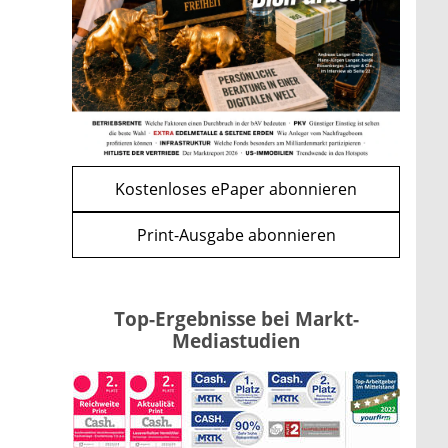
Apple-Aktie nach
Quartalszahlen: Ist der
Kursrückgang jetzt eine
Kaufchance?
mehr
WEITERE ARTIKEL
zurück
weiter
Kostenloses ePaper abonnieren
Print-Ausgabe abonnieren
Top-Ergebnisse bei Markt-
Mediastudien