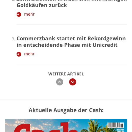
Goldkäufen zurück
mehr
Commerzbank startet mit Rekordgewinn
in entscheidende Phase mit Unicredit
mehr
WEITERE ARTIKEL
zurück
weiter
Aktuelle Ausgabe der Cash:
Mütterrente III Tabelle: So viel Renten-
Nachzahlung ist pro Kind möglich
mehr