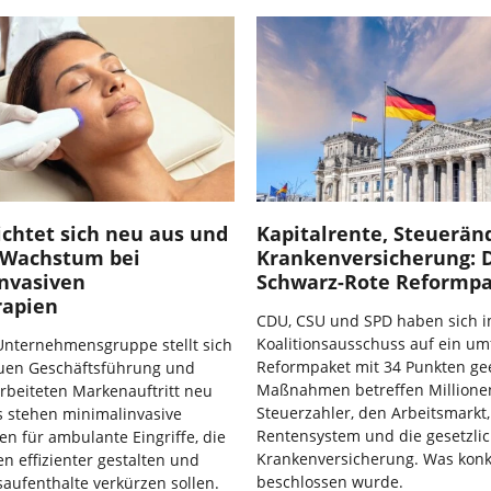
richtet sich neu aus und
Kapitalrente, Steuerän
f Wachstum bei
Krankenversicherung: 
nvasiven
Schwarz-Rote Reformp
rapien
CDU, CSU und SPD haben sich 
Koalitionsausschuss auf ein um
-Unternehmensgruppe stellt sich
Reformpaket mit 34 Punkten gee
euen Geschäftsführung und
Maßnahmen betreffen Millione
rbeiteten Markenauftritt neu
Steuerzahler, den Arbeitsmarkt,
s stehen minimalinvasive
Rentensystem und die gesetzli
en für ambulante Eingriffe, die
Krankenversicherung. Was konk
 effizienter gestalten und
beschlossen wurde.
ufenthalte verkürzen sollen.