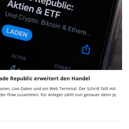
ade Republic erweitert den Handel
nen, Live-Daten und ein Web Terminal. Der Schritt fällt mit
der Flow zusammen. Für Anleger zählt nun genauer denn je,