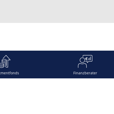
tmentfonds
Finanzberater