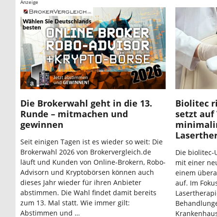
Anzeige
Die Brokerwahl geht in die 13.
Biolitec 
Runde – mitmachen und
setzt au
gewinnen
minimali
Laserthe
Seit einigen Tagen ist es wieder so weit: Die
Brokerwahl 2026 von Brokervergleich.de
Die biolitec
läuft und Kunden von Online-Brokern, Robo-
mit einer n
Advisorn und Kryptobörsen können auch
einem übera
dieses Jahr wieder für ihren Anbieter
auf. Im Foku
abstimmen. Die Wahl findet damit bereits
Lasertherapi
zum 13. Mal statt. Wie immer gilt:
Behandlungen
Abstimmen und …
Krankenhausa