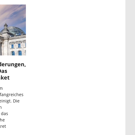
derungen,
Das
aket
im
fangreiches
inigt. Die
n
 das
che
ret