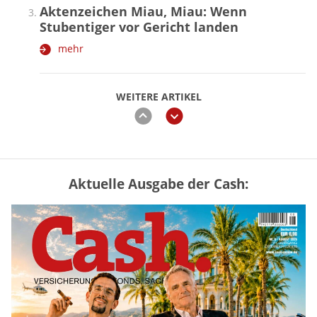
Aktenzeichen Miau, Miau: Wenn
Stubentiger vor Gericht landen
mehr
WEITERE ARTIKEL
zurück
weiter
Aktuelle Ausgabe der Cash:
Vermieter-Zutritt: Wann Mieter
die Wohnung öffnen müssen
mehr
Goldpreis erreicht Sieben-Wochen-
Hoch nach schwachen US-Jobdaten