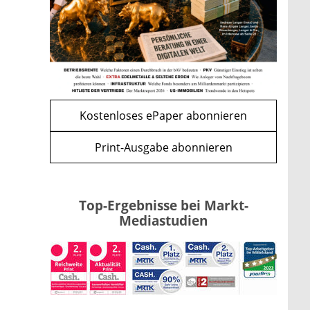
Kind möglich
mehr
WEITERE ARTIKEL
zurück
weiter
Kostenloses ePaper abonnieren
Print-Ausgabe abonnieren
Top-Ergebnisse bei Markt-
Mediastudien