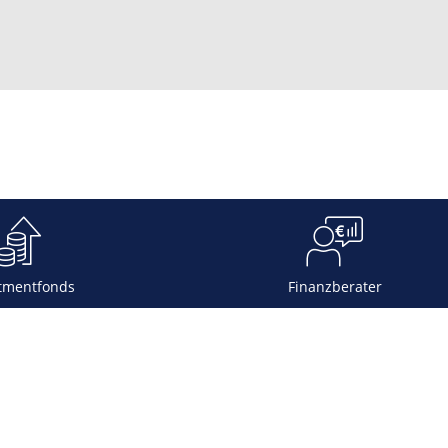
tmentfonds
Finanzberater