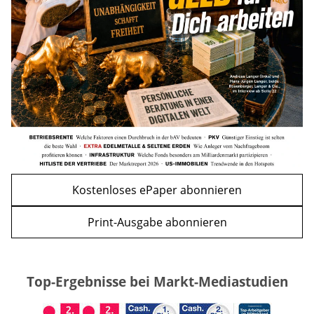
mehr
WEITERE ARTIKEL
zurück
weiter
Kostenloses ePaper abonnieren
Print-Ausgabe abonnieren
Top-Ergebnisse bei Markt-Mediastudien