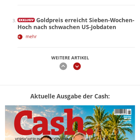
Goldpreis erreicht Sieben-Wochen-
Hoch nach schwachen US-Jobdaten
mehr
WEITERE ARTIKEL
zurück
weiter
Aktuelle Ausgabe der Cash:
Vermieter-Zutritt: Wann Mieter
die Wohnung öffnen müssen
mehr
Goldpreis erreicht Sieben-Wochen-