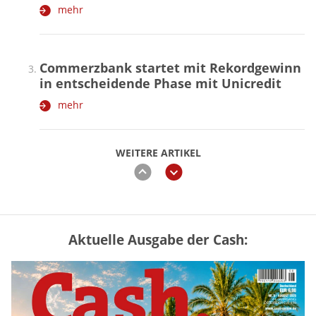
mehr
Commerzbank startet mit Rekordgewinn
in entscheidende Phase mit Unicredit
mehr
WEITERE ARTIKEL
zurück
weiter
Aktuelle Ausgabe der Cash:
„Jung kauft Alt“ 2026: Neue Förderung im
Überblick – Tabelle mit Kreditbeträgen
und Einkommensgrenzen
mehr