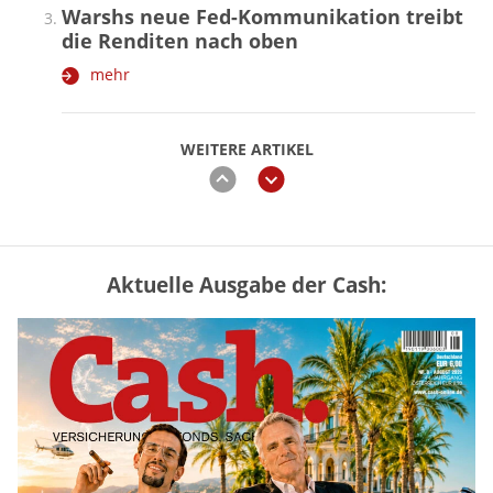
Warshs neue Fed-Kommunikation treibt
die Renditen nach oben
mehr
WEITERE ARTIKEL
zurück
weiter
Aktuelle Ausgabe der Cash:
Vermieter-Zutritt: Wann Mieter
die Wohnung öffnen müssen
mehr
Mütterrente III Tabelle: So viel Renten-
Nachzahlung ist pro Kind möglich