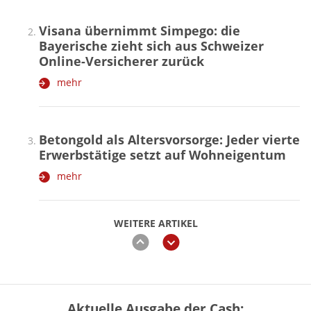
Visana übernimmt Simpego: die
Bayerische zieht sich aus Schweizer
Online-Versicherer zurück
mehr
Betongold als Altersvorsorge: Jeder vierte
Erwerbstätige setzt auf Wohneigentum
mehr
WEITERE ARTIKEL
zurück
weiter
Aktuelle Ausgabe der Cash: