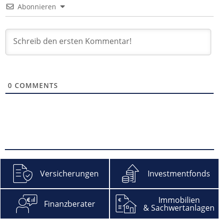
Abonnieren
0
COMMENTS
Versicherungen
Investmentfonds
Immobilien
Finanzberater
Facebook
YouTube
Xing
Feed
& Sachwertanlagen
LinkedIn
X