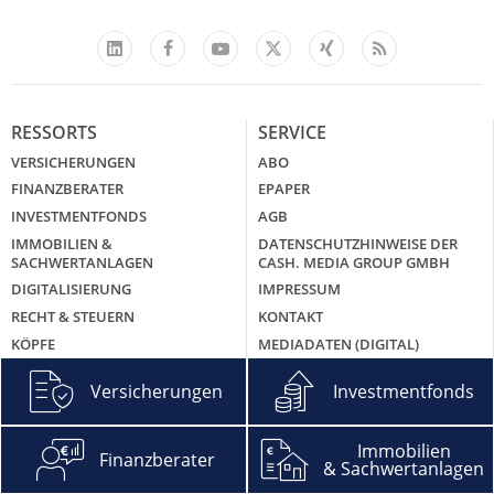
Facebook
YouTube
Xing
Feed
LinkedIn
X
RESSORTS
SERVICE
VERSICHERUNGEN
ABO
FINANZBERATER
EPAPER
INVESTMENTFONDS
AGB
IMMOBILIEN &
DATENSCHUTZHINWEISE DER
SACHWERTANLAGEN
CASH. MEDIA GROUP GMBH
DIGITALISIERUNG
IMPRESSUM
RECHT & STEUERN
KONTAKT
KÖPFE
MEDIADATEN (DIGITAL)
MEDIADATEN (PDF)
Versicherungen
Investmentfonds
NEWSLETTER
ÜBER UNS
Immobilien
CASH. GROUNDING PAGE
Finanzberater
& Sachwertanlagen