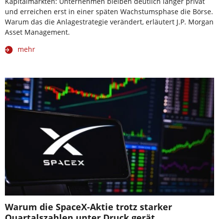
Kapitalmärkten: Unternehmen bleiben deutlich länger privat
und erreichen erst in einer späten Wachstumsphase die Börse.
Warum das die Anlagestrategie verändert, erläutert J.P. Morgan
Asset Management.
mehr
Warum die SpaceX-Aktie trotz starker
Quartalszahlen unter Druck gerät