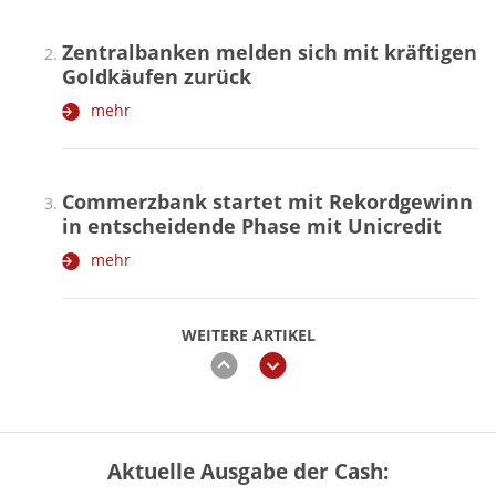
Zentralbanken melden sich mit kräftigen
Goldkäufen zurück
mehr
Commerzbank startet mit Rekordgewinn
in entscheidende Phase mit Unicredit
mehr
WEITERE ARTIKEL
zurück
weiter
Aktuelle Ausgabe der Cash:
„Jung kauft Alt“ 2026: Neue Förderung im