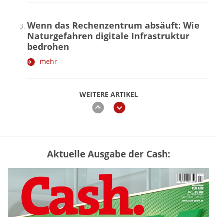
Wenn das Rechenzentrum absäuft: Wie
Naturgefahren digitale Infrastruktur
bedrohen
mehr
WEITERE ARTIKEL
zurück
weiter
Aktuelle Ausgabe der Cash:
Mütterrente III Tabelle: So viel Renten-
Nachzahlung ist pro Kind möglich
mehr