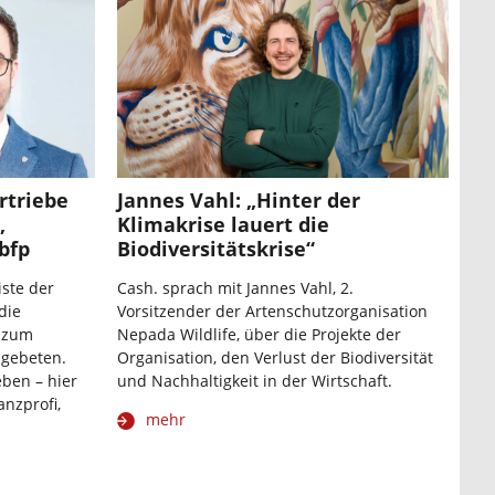
rtriebe
Jannes Vahl: „Hinter der
,
Klimakrise lauert die
bfp
Biodiversitätskrise“
iste der
Cash. sprach mit Jannes Vahl, 2.
die
Vorsitzender der Artenschutzorganisation
 zum
Nepada Wildlife, über die Projekte der
 gebeten.
Organisation, den Verlust der Biodiversität
eben – hier
und Nachhaltigkeit in der Wirtschaft.
anzprofi,
mehr