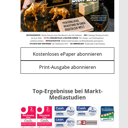
Bitcoin im Wartemodus: Fed
und CLARITY Act geben die
Richtung vor
mehr
WEITERE ARTIKEL
zurück
weiter
Kostenloses ePaper abonnieren
Print-Ausgabe abonnieren
Top-Ergebnisse bei Markt-
Mediastudien