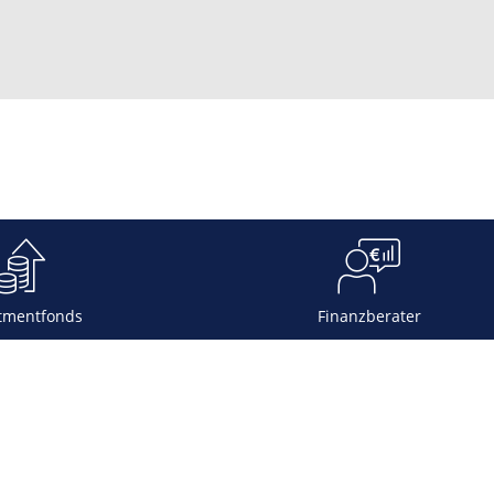
tmentfonds
Finanzberater