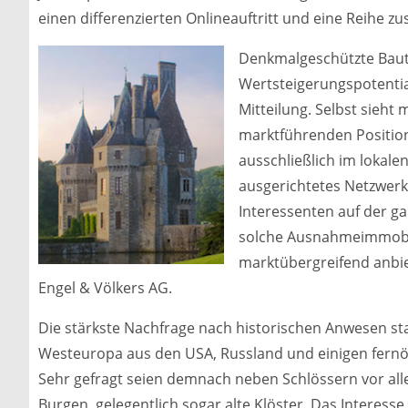
einen differenzierten Onlineauftritt und eine Reihe z
Denkmalgeschützte Baut
Wertsteigerungspotentia
Mitteilung. Selbst sieht
marktführenden Position.
ausschließlich im lokale
ausgerichtetes Netzwerk
Interessenten auf der ga
solche Ausnahmeimmobili
marktübergreifend anbi
Engel & Völkers AG.
Die stärkste Nachfrage nach historischen Anwesen 
Westeuropa aus den USA, Russland und einigen fernöst
Sehr gefragt seien demnach neben Schlössern vor al
Burgen, gelegentlich sogar alte Klöster. Das Interess