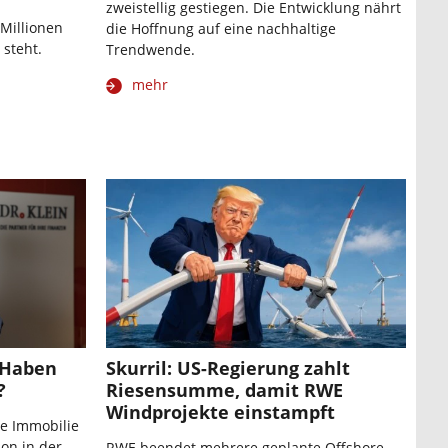
zweistellig gestiegen. Die Entwicklung nährt
 Millionen
die Hoffnung auf eine nachhaltige
 steht.
Trendwende.
mehr
: Haben
Skurril: US-Regierung zahlt
?
Riesensumme, damit RWE
Windprojekte einstampft
ne Immobilie
on in der
RWE beendet mehrere geplante Offshore-