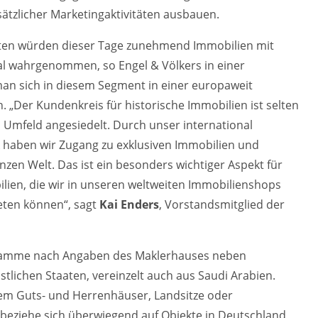
usätzlicher Marketingaktivitäten ausbauen.
en würden dieser Tage zunehmend Immobilien mit
l wahrgenommen, so Engel & Völkers in einer
 man sich in diesem Segment in einer europaweit
 „Der Kundenkreis für historische Immobilien ist selten
n Umfeld angesiedelt. Durch unser international
 haben wir Zugang zu exklusiven Immobilien und
nzen Welt. Das ist ein besonders wichtiger Aspekt für
en, die wir in unseren weltweiten Immobilienshops
eten können“, sagt
Kai Enders
, Vorstandsmitglied der
stamme nach Angaben des Maklerhauses neben
lichen Staaten, vereinzelt auch aus Saudi Arabien.
lem Guts- und Herrenhäuser, Landsitze oder
e beziehe sich überwiegend auf Objekte in Deutschland,