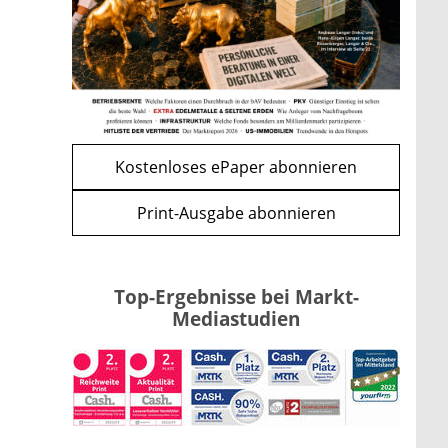
Kind möglich
mehr
WEITERE ARTIKEL
zurück
weiter
Kostenloses ePaper abonnieren
Print-Ausgabe abonnieren
Top-Ergebnisse bei Markt-
Mediastudien