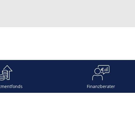
tmentfonds
Finanzberater