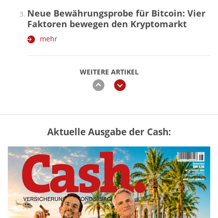
Neue Bewährungsprobe für Bitcoin: Vier
Faktoren bewegen den Kryptomarkt
mehr
WEITERE ARTIKEL
zurück
weiter
Aktuelle Ausgabe der Cash:
Mütterrente III Tabelle: So viel Renten-
Nachzahlung ist pro Kind möglich
mehr
„Jung kauft Alt“ 2026: Neue Förderung im
Überblick – Tabelle mit Kreditbeträgen