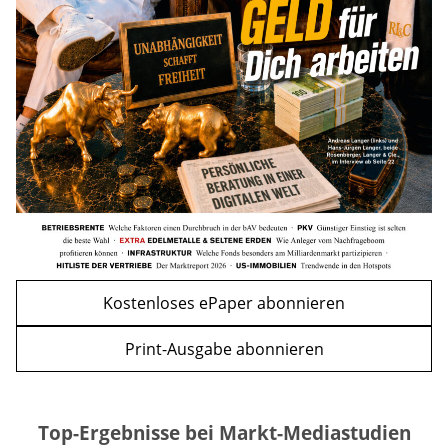
Nachzahlung ist pro Kind möglich
mehr
WEITERE ARTIKEL
zurück
weiter
Kostenloses ePaper abonnieren
Print-Ausgabe abonnieren
Top-Ergebnisse bei Markt-Mediastudien