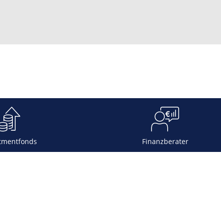
tmentfonds
Finanzberater