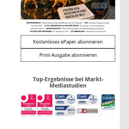
mehr
WEITERE ARTIKEL
zurück
weiter
Kostenloses ePaper abonnieren
Print-Ausgabe abonnieren
Top-Ergebnisse bei Markt-
Mediastudien