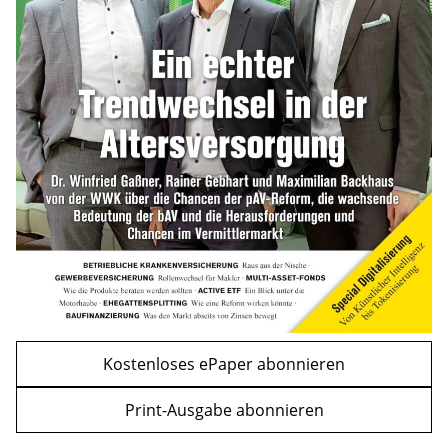
Bitcoin im Wartemodus: Fed und CLARITY
Act geben die Richtung vor
mehr
WEITERE ARTIKEL
zurück
weiter
Kostenloses ePaper abonnieren
Print-Ausgabe abonnieren