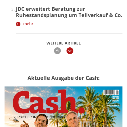
JDC erweitert Beratung zur
Ruhestandsplanung um Teilverkauf & Co.
mehr
WEITERE ARTIKEL
zurück
weiter
Aktuelle Ausgabe der Cash:
Mütterrente III Tabelle: So viel Renten-
Nachzahlung ist pro Kind möglich
mehr
„Jung kauft Alt“ 2026: Neue Förderung im
Überblick – Tabelle mit Kreditbeträgen