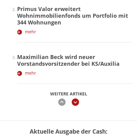
Primus Valor erweitert
Wohnimmobilienfonds um Portfolio mit
344 Wohnungen
mehr
Maximilian Beck wird neuer
Vorstandsvorsitzender bei KS/Auxilia
mehr
WEITERE ARTIKEL
zurück
weiter
Aktuelle Ausgabe der Cash:
„Jung kauft Alt“ 2026: Neue Förderung im