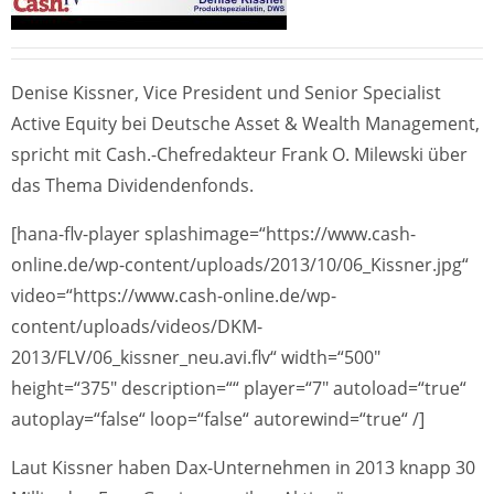
Denise Kissner, Vice President und Senior Specialist
Active Equity bei Deutsche Asset & Wealth Management,
spricht mit Cash.-Chefredakteur Frank O. Milewski über
das Thema Dividendenfonds.
[hana-flv-player splashimage=“https://www.cash-
online.de/wp-content/uploads/2013/10/06_Kissner.jpg“
video=“https://www.cash-online.de/wp-
content/uploads/videos/DKM-
2013/FLV/06_kissner_neu.avi.flv“ width=“500″
height=“375″ description=““ player=“7″ autoload=“true“
autoplay=“false“ loop=“false“ autorewind=“true“ /]
Laut Kissner haben Dax-Unternehmen in 2013 knapp 30