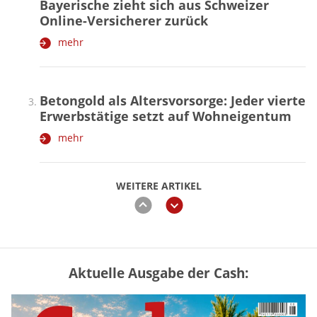
Bayerische zieht sich aus Schweizer
Online-Versicherer zurück
mehr
Betongold als Altersvorsorge: Jeder vierte
Erwerbstätige setzt auf Wohneigentum
mehr
WEITERE ARTIKEL
zurück
weiter
Aktuelle Ausgabe der Cash:
Mütterrente III Tabelle: So viel Renten-
Nachzahlung ist pro Kind möglich
mehr